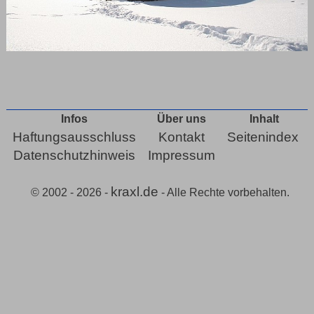
Infos
Über uns
Inhalt
Haftungsausschluss
Kontakt
Seitenindex
Datenschutzhinweis
Impressum
kraxl.de
© 2002 - 2026 -
- Alle Rechte vorbehalten.