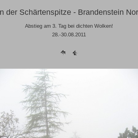
an der Schärtenspitze - Brandenstein N
Abstieg am 3. Tag bei dichten Wolken!
28.-30.08.2011