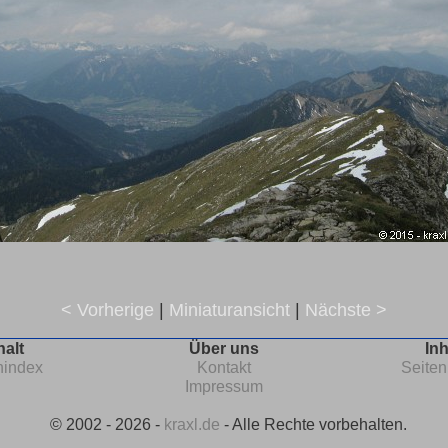
< Vorherige
|
Miniaturansicht
|
Nächste >
halt
Über uns
Inh
nindex
Kontakt
Seiten
Impressum
© 2002 - 2026 -
kraxl.de
- Alle Rechte vorbehalten.