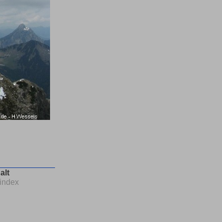
alt
index