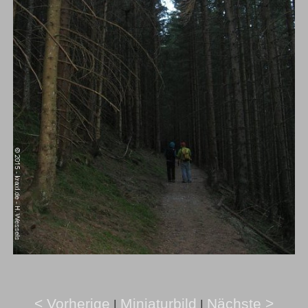
< Vorherige
Miniaturbild
Nächste >
|
|