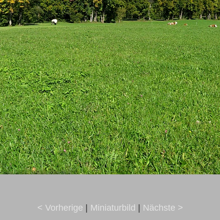
< Vorherige
|
Miniaturbild
|
Nächste >