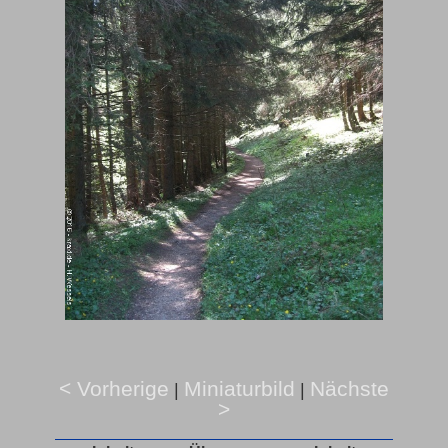
< Vorherige
Miniaturbild
Nächste
|
|
>