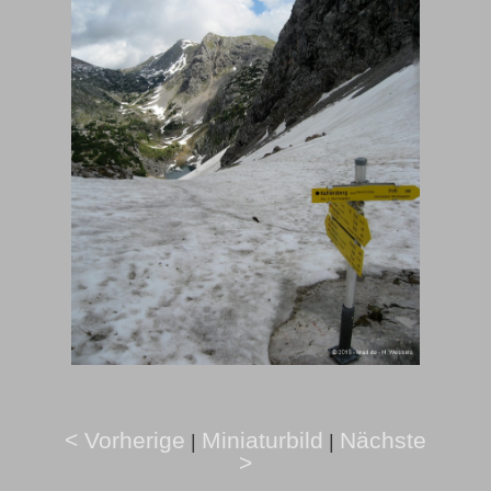
< Vorherige
Miniaturbild
Nächste
|
|
>