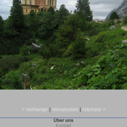
< Vorherige
|
Miniaturbild
|
Nächste >
Über uns
Kontakt