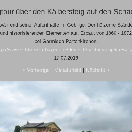
tour über den Kälbersteig auf den Sch
 während seiner Aufenthalte im Gebirge. Der hölzerne Ständ
und historisierenden Elementen auf. Erbaut von 1869 - 18
bei Garmisch-Partenkirchen.
tp://www.schloesser.bayern.de/deutsch/schloss/objekte/sc
17.07.2016
< Vorherige
|
Miniaturbild
|
Nächste >