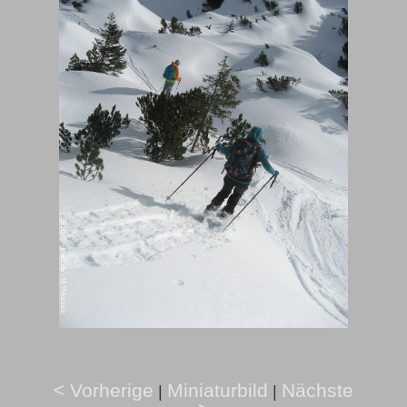
< Vorherige
Miniaturbild
Nächste
|
|