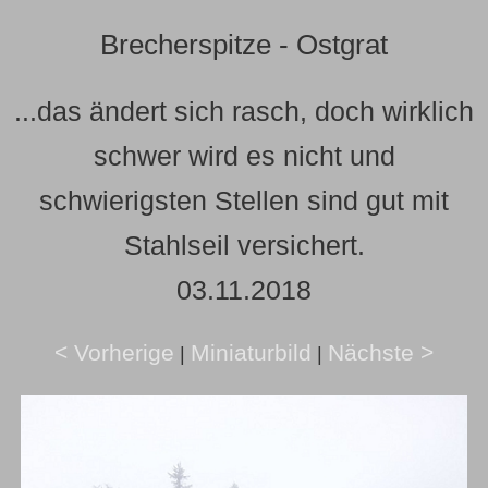
Brecherspitze - Ostgrat
...das ändert sich rasch, doch wirklich
schwer wird es nicht und
schwierigsten Stellen sind gut mit
Stahlseil versichert.
03.11.2018
< Vorherige
Miniaturbild
Nächste >
|
|