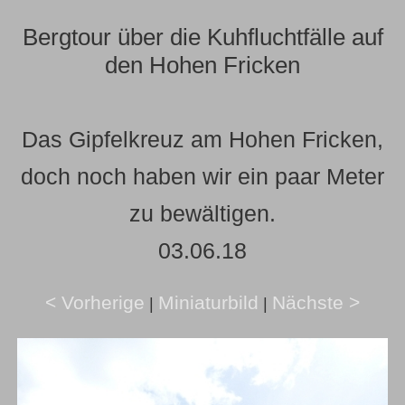
Bergtour über die Kuhfluchtfälle auf
den Hohen Fricken
Das Gipfelkreuz am Hohen Fricken,
doch noch haben wir ein paar Meter
zu bewältigen.
03.06.18
< Vorherige
Miniaturbild
Nächste >
|
|