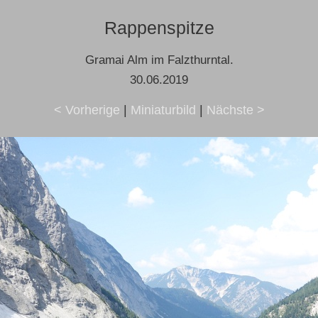
Rappenspitze
Gramai Alm im Falzthurntal.
30.06.2019
< Vorherige
|
Miniaturbild
|
Nächste >