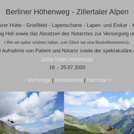
Berliner Höhenweg - Zillertaler Alpen
izer Hütte - Grießfeld - Lapenscharte - Lapen- und Eiskar - 
g Heli sowie das Absetzen des Notarztes zur Versorgung u
.
( Wie wir später erfahren haben, zum Glück nur eine Muskelfaseranriss)
 Aufnahme von Patient und Notartz sowie der spektakuläre A
Siehe Video Helieinsatz
19 .- 25.07.2020
< Vorherige
|
Miniaturbild
|
Nächste >