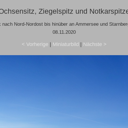
Ochsensitz, Ziegelspitz und Notkarspitz
k nach Nord-Nordost bis hinüber an Ammersee und Starnber
08.11.2020
< Vorherige
|
Miniaturbild
|
Nächste >