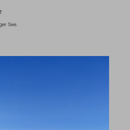
e
ger See.