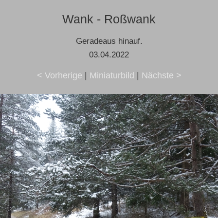
Wank - Roßwank
Geradeaus hinauf.
03.04.2022
< Vorherige
|
Miniaturbild
|
Nächste >