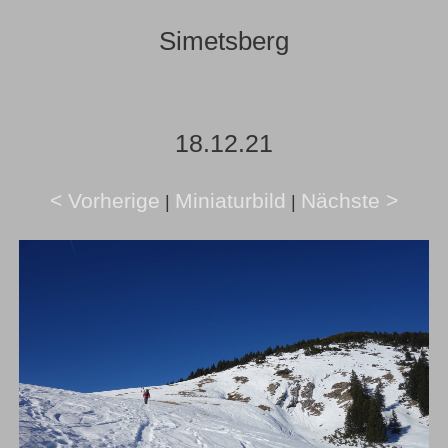
Simetsberg
18.12.21
< Vorherige
Miniaturbild
Nächste >
|
|