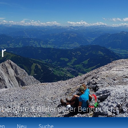
r
berichte & Bilder unser Bergtouren
en
Neu
Suche