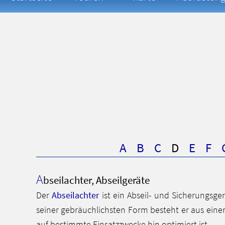
A
B
C
D
E
F
A
bseilachter, Abseilgeräte
Der
Abseilachter
ist ein Abseil- und Sicherungsger
seiner gebräuchlichsten Form besteht er aus eine
auf bestimmte Einsatzzwecke hin optimiert ist.