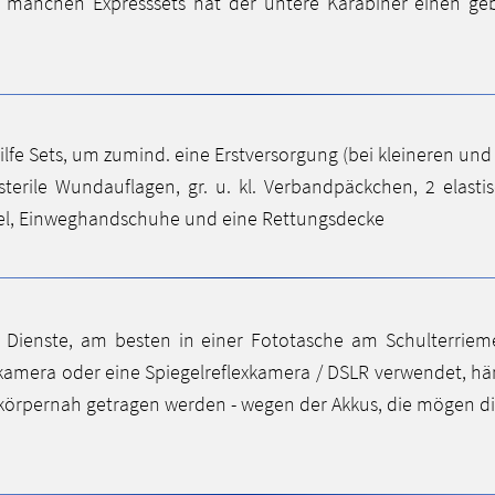
i manchen Expresssets hat der untere Karabiner einen ge
 Hilfe Sets, um zumind. eine Erstversorgung (bei kleineren 
sterile Wundauflagen, gr. u. kl. Verbandpäckchen, 2 elasti
tel, Einweghandschuhe und eine Rettungsdecke
te Dienste, am besten in einer Fototasche am Schulterrie
amera oder eine Spiegelreflexkamera / DSLR verwendet, h
r körpernah getragen werden - wegen der Akkus, die mögen die