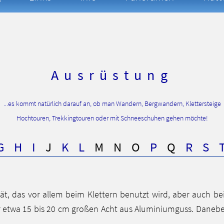
Ausrüstung
...es kommt natürlich darauf an, ob man Wandern, Bergwandern, Klettersteige
Hochtouren, Trekkingtouren oder mit Schneeschuhen gehen möchte!
G
H
I
J
K
L
M
N
O
P
Q
R
S
ät, das vor allem beim Klettern benutzt wird, aber auch bei
r etwa 15 bis 20 cm großen Acht aus Aluminiumguss. Danebe