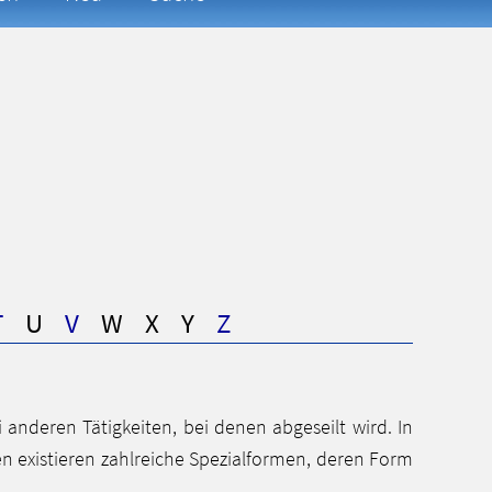
T
U
V
W
X
Y
Z
 anderen Tätigkeiten, bei denen abgeseilt wird. In
n existieren zahlreiche Spezialformen, deren Form