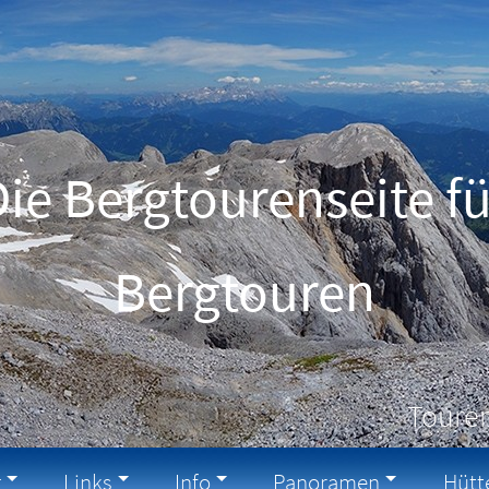
Die Bergtourenseite fü
Schneeschuhtouren
Touren
g
Links
Info
Panoramen
Hütt