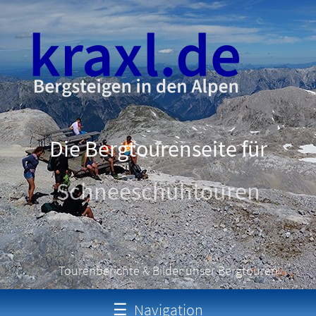
Die Bergtourenseite für
Schneeschuhtouren
Tourenberichte & Bilder unser Bergtouren
☰
Navigation