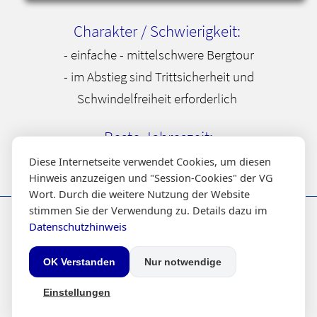
Charakter / Schwierigkeit:
- einfache - mittelschwere Bergtour
- im Abstieg sind Trittsicherheit und
Schwindelfreiheit erforderlich
Beste Jahreszeit:
Ende Mai bis Ende Oktober
Diese Internetseite verwendet Cookies, um diesen
Hinweis anzuzeigen und "Session-Cookies" der VG
Wort. Durch die weitere Nutzung der Website
Infos
Über uns
Inhalt
stimmen Sie der Verwendung zu. Details dazu im
Haftungsausschluss
Kontakt
Seitenindex
Datenschutzhinweis
Datenschutzhinweis
Impressum
OK Verstanden
Nur notwendige
kraxl.de
© 2002 - 2026 -
- Alle Rechte vorbehalten.
Einstellungen