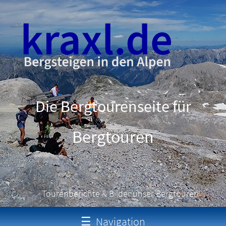
Die Bergtourenseite für
Bergtouren
Tourenberichte & Bilder unser Bergtouren
☰
Navigation