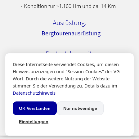
- Kondition für ~1.100 Hm und ca. 14 Km
Ausrüstung:
Bergtourenausrüstung
-
Beste Jahreszeit:
Diese Internetseite verwendet Cookies, um diesen
Mitte Mai bis Ende Oktober
Hinweis anzuzeigen und "Session-Cookies" der VG
Wort. Durch die weitere Nutzung der Website
Infos
Über uns
Inhalt
stimmen Sie der Verwendung zu. Details dazu im
Haftungsausschluss
Kontakt
Seitenindex
Datenschutzhinweis
Datenschutzhinweis
Impressum
OK Verstanden
Nur notwendige
kraxl.de
© 2002 - 2026 -
- Alle Rechte vorbehalten.
Einstellungen