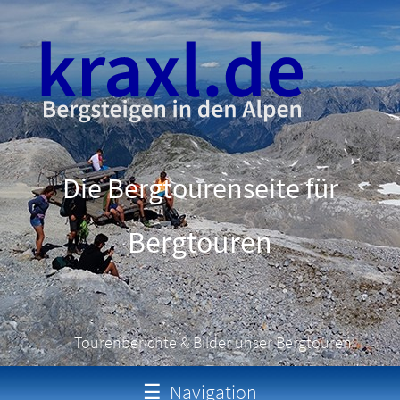
Die Bergtourenseite für
Schneeschuhtouren
Tourenberichte & Bilder unser Bergtouren
☰
Navigation