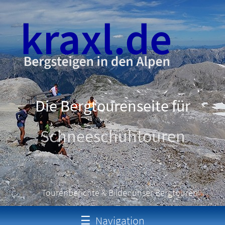
Die Bergtourenseite für
Schneeschuhtouren
Tourenberichte & Bilder unser Bergtouren
☰
Navigation