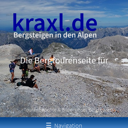
Die Bergtourenseite für
Schneeschuhtouren
Tourenberichte & Bilder unser Bergtouren
☰
Navigation