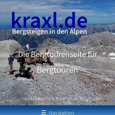
Die Bergtourenseite für
Bergtouren
Tourenberichte & Bilder unser Bergtouren
☰
Navigation