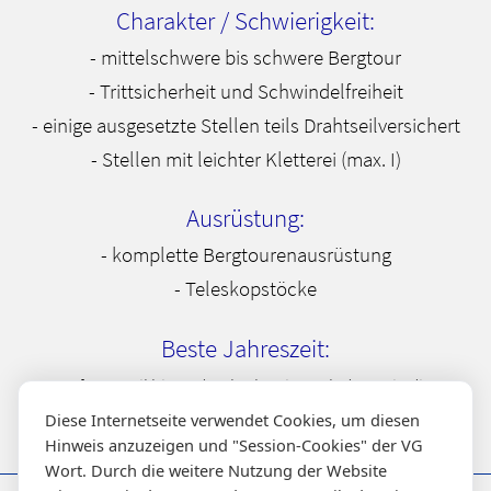
Charakter / Schwierigkeit:
- mittelschwere bis schwere Bergtour
- Trittsicherheit und Schwindelfreiheit
- einige ausgesetzte Stellen teils Drahtseilversichert
- Stellen mit leichter Kletterei (max. I)
Ausrüstung:
- komplette Bergtourenausrüstung
- Teleskopstöcke
Beste Jahreszeit:
Anfang April bis Ende Oktober, je nach dem wie die
Schneeverhältnisse sind.
Diese Internetseite verwendet Cookies, um diesen
Hinweis anzuzeigen und "Session-Cookies" der VG
Wort. Durch die weitere Nutzung der Website
Infos
Über uns
Inhalt