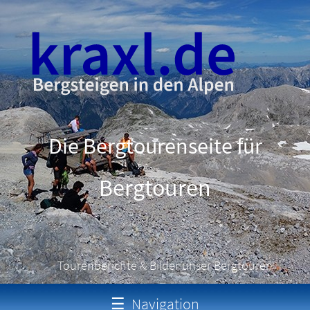
Die Bergtourenseite für
Schneeschuhtouren
Tourenberichte & Bilder unser Bergtouren
☰
Navigation