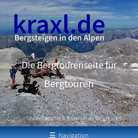
Die Bergtourenseite für
Schneeschuhtouren
Tourenberichte & Bilder unser Bergtouren
☰
Navigation