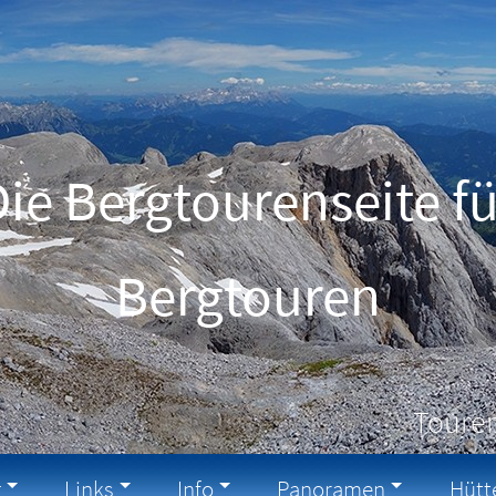
Die Bergtourenseite fü
Schneeschuhtouren
Touren
g
Links
Info
Panoramen
Hütt