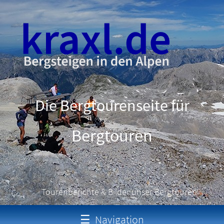
Die Bergtourenseite für
Schneeschuhtouren
Tourenberichte & Bilder unser Bergtouren
☰
Navigation