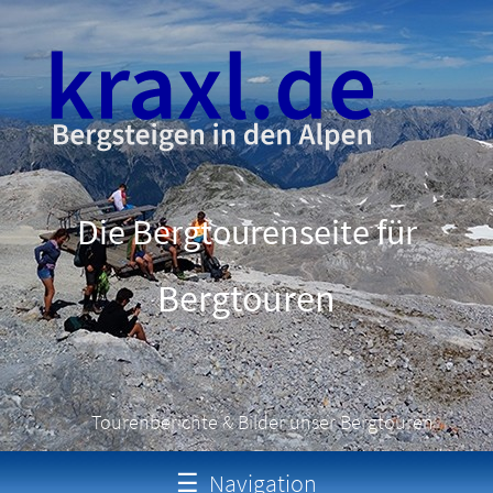
Die Bergtourenseite für
Schneeschuhtouren
Tourenberichte & Bilder unser Bergtouren
☰
Navigation