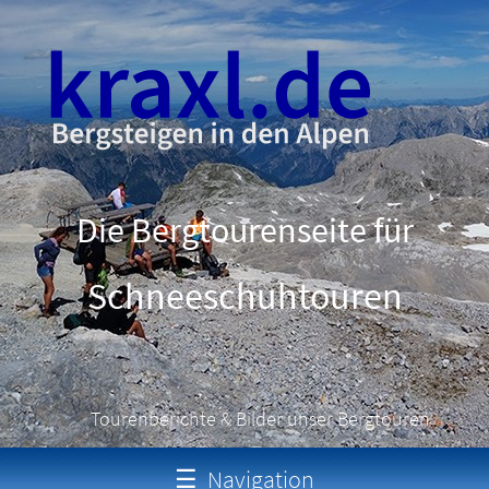
Die Bergtourenseite für
Klettersteigtouren
Tourenberichte & Bilder unser Bergtouren
☰
Navigation