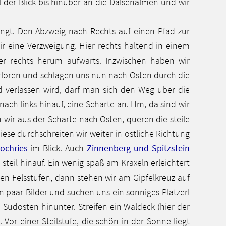
l der Blick bis hinüber an die Dalsenalmen und wir
ngt. Den Abzweig nach Rechts auf einen Pfad zur
r eine Verzweigung. Hier rechts haltend in einem
er rechts herum aufwärts. Inzwischen haben wir
erloren und schlagen uns nun nach Osten durch die
d verlassen wird, darf man sich den Weg über die
ch links hinauf, eine Scharte an. Hm, da sind wir
 wir aus der Scharte nach Osten, queren die steile
se durchschreiten wir weiter in östliche Richtung
ochries
im Blick. Auch
Zinnenberg und Spitzstein
teil hinauf. Ein wenig spaß am Kraxeln erleichtert
en Felsstufen, dann stehen wir am Gipfelkreuz auf
n paar Bilder und suchen uns ein sonniges Platzerl
 Südosten hinunter. Streifen ein Waldeck (hier der
Vor einer Steilstufe, die schön in der Sonne liegt