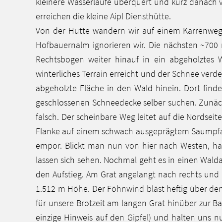
kleinere Wasserläufe überquert und kurz danach ve
erreichen die kleine Aipl Diensthütte.
Von der Hütte wandern wir auf einem Karrenweg a
Hofbauernalm ignorieren wir. Die nächsten ~700 
Rechtsbogen weiter hinauf in ein abgeholztes 
winterliches Terrain erreicht und der Schnee ver
abgeholzte Fläche in den Wald hinein. Dort find
geschlossenen Schneedecke selber suchen. Zunächs
falsch. Der scheinbare Weg leitet auf die Nordsei
Flanke auf einem schwach ausgeprägtem Saumpfad d
empor. Blickt man nun von hier nach Westen, ha
lassen sich sehen. Nochmal geht es in einen Walda
den Aufstieg. Am Grat angelangt nach rechts und 
1.512 m Höhe. Der Föhnwind bläst heftig über den 
für unsere Brotzeit am langen Grat hinüber zur Ba
einzige Hinweis auf den Gipfel) und halten uns nu