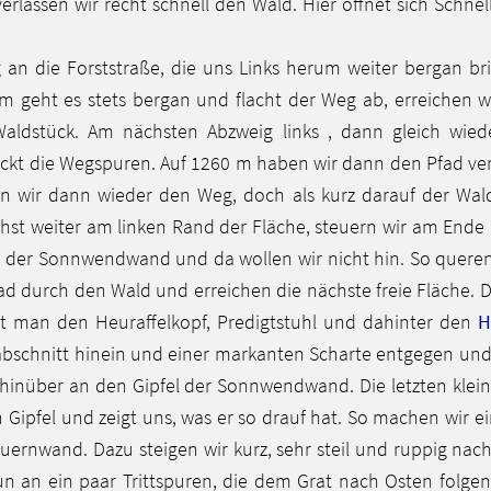
rlassen wir recht schnell den Wald. Hier öffnet sich Schnel
n die Forststraße, die uns Links herum weiter bergan bri
m geht es stets bergan und flacht der Weg ab, erreichen wi
Waldstück. Am nächsten Abzweig links , dann gleich wied
deckt die Wegspuren. Auf 1260 m haben wir dann den Pfad v
en wir dann wieder den Weg, doch als kurz darauf der Wal
t weiter am linken Rand der Fläche, steuern wir am Ende na
te der Sonnwendwand und da wollen wir nicht hin. So queren
urch den Wald und erreichen die nächste freie Fläche. Die
t man den Heuraffelkopf, Predigtstuhl und dahinter den
H
bschnitt hinein und einer markanten Scharte entgegen und s
hinüber an den Gipfel der Sonnwendwand. Die letzten klein
Gipfel und zeigt uns, was er so drauf hat. So machen wir ei
uernwand. Dazu steigen wir kurz, sehr steil und ruppig nach
n an ein paar Trittspuren, die dem Grat nach Osten folgen. 