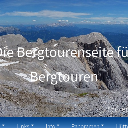
Die Bergtourenseite fü
Schneeschuhtouren
Touren
g
Links
Info
Panoramen
Hütt