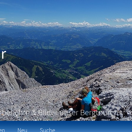
r
berichte & Bilder unser Bergtouren
en
Neu
Suche